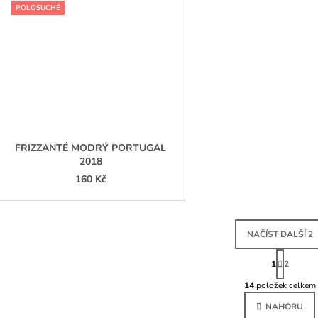
POLOSUCHÉ
FRIZZANTÉ MODRÝ PORTUGAL
2018
160 Kč
NAČÍST DALŠÍ 2
S
T
1
2
O
R
Á
14
položek celkem
V
N
L
K
NAHORU
Á
O