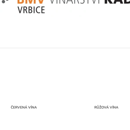
999 Kč
720 Kč
Původně:
1 120 Kč
Původně:
780 K
ČERVENÁ VÍNA
RŮŽOVÁ VÍNA