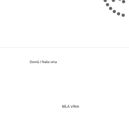
899 Kč
Původně:
980 Kč
Domů
/
Naše vína
BÍLÁ VÍNA