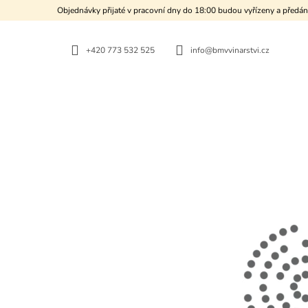
K
Přejít
Objednávky přijaté v pracovní dny do 18:00 budou vyřízeny a předán
na
O
ZPĚT
ZPĚT
obsah
DO
DO
Š
OBCHODU
OBCHODU
+420 773 532 525
info@bmvvinarstvi.cz
Í
K
KARTON "SUCHÝ BERAN"