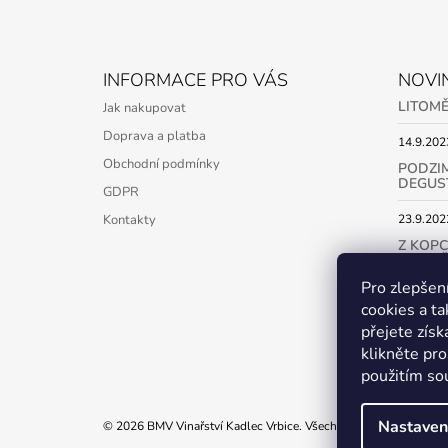
Z
Á
INFORMACE PRO VÁS
NOVI
P
LITOMĚ
Jak nakupovat
A
Doprava a platba
T
14.9.202
Obchodní podmínky
Í
PODZIM
DEGUST
GDPR
Kontakty
23.9.202
Z KOPC
(OTEVŘ
Pro zlepšen
17.2.202
cookies a ta
přejete získ
ARCH
klikněte pr
použitím so
Nastaven
© 2026 BMV Vinařství Kadlec Vrbice. Všechna práva vyhrazena.