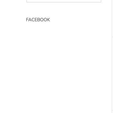
P
A
N
FACEBOOK
E
L