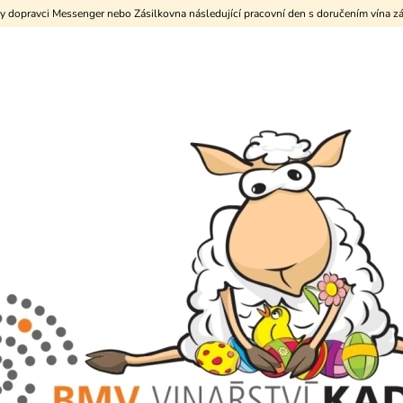
y dopravci Messenger nebo Zásilkovna následující pracovní den s doručením vína zá
CO POTŘEBUJETE NAJÍT?
HLEDAT
DOPORUČUJEME
KARTON "POLOSUCHÝ ZAJÍC"
KARTON "NEAL