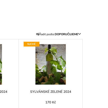
Ř
Řadit podle:
DOPORUČUJEME
A
Z
SUCHÉ
E
N
Í
P
R
O
D
2024
SYLVÁNSKÉ ZELENÉ 2024
U
K
170 Kč
T