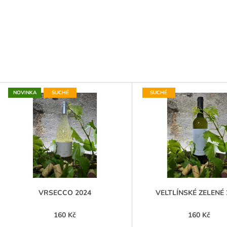
V
NOVINKA
SUCHÉ
SUCHÉ
Ý
P
S
P
R
O
D
VRSECCO 2024
VELTLÍNSKÉ ZELENÉ 
U
160 Kč
160 Kč
K