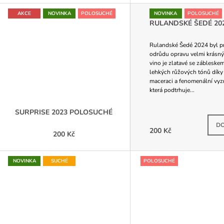
T
AKCE
NOVINKA
POLOSUCHÉ
NOVINKA
POLOSUCHÉ
Ů
RULANDSKÉ ŠEDÉ 20
Rulandské Šedé 2024 byl pr
odrůdu opravu velmi krásný
vino je zlatavé se zábleske
lehkých růžových tónů díky 
maceraci a fenomenální vyzr
která podtrhuje...
SURPRISE 2023 POLOSUCHÉ
DO
200 Kč
200 Kč
NOVINKA
SUCHÉ
POLOSUCHÉ