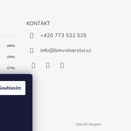
KONTAKT
+420 773 532 525
(49%)
info@bmvvinarstvi.cz
(19%)
(27%)
Facebook
Instagram
YouTube
(5%)
Souhlasím
Vytvořil Shoptet