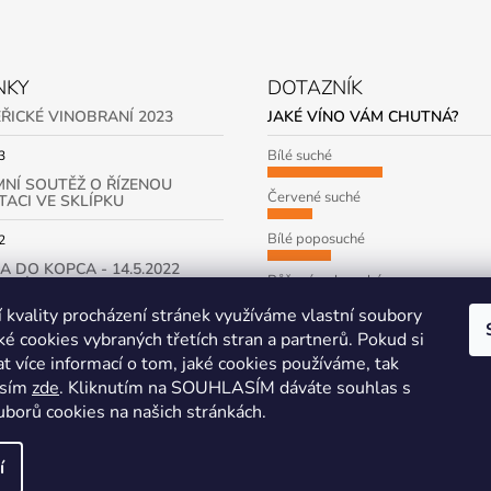
NKY
DOTAZNÍK
ŘICKÉ VINOBRANÍ 2023
JAKÉ VÍNO VÁM CHUTNÁ?
Bílé suché
3
NÍ SOUTĚŽ O ŘÍZENOU
Červené suché
ACI VE SKLÍPKU
Bílé poposuché
2
A DO KOPCA - 14.5.2022
Růžové polosuché
ENÉ SKLEPY)
í kvality procházení stránek využíváme vlastní soubory
Počet hlasů:
162
2
ké cookies vybraných třetích stran a partnerů. Pokud si
at více informací o tom, jaké cookies používáme, tak
IV
osím
zde
. Kliknutím na SOUHLASÍM dáváte souhlas s
uborů cookies na našich stránkách.
í