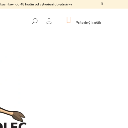
kazníkovi do 48 hodin od vytvoření objednávky.
NÁKUPNÍ
HLEDAT
KOŠÍK
Prázdný košík
PŘIHLÁŠENÍ
Následující
KO KUŘÁTKO"