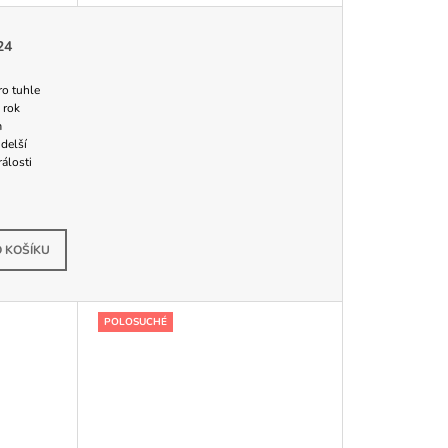
Ů
24
o tuhle
 rok
m
delší
álosti
Skladem
 KOŠÍKU
POLOSUCHÉ