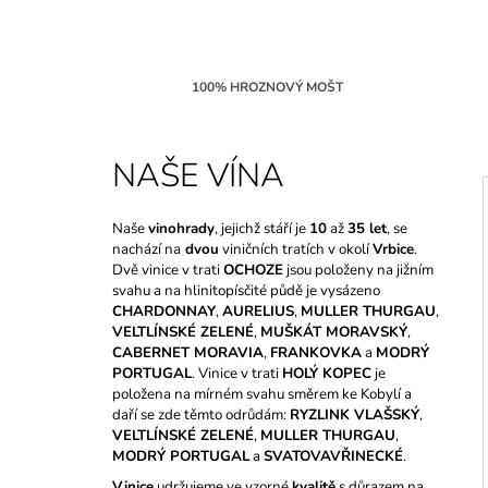
100% HROZNOVÝ MOŠT
NAŠE VÍNA
Naše
vinohrady
, jejichž stáří je
10
až
35 let
, se
nachází na
dvou
viničních tratích v okolí
Vrbice
.
I
Dvě vinice v trati
OCHOZE
jsou položeny na jižním
svahu a na hlinitopísčité půdě je vysázeno
CHARDONNAY
,
AURELIUS
,
MULLER THURGAU
,
VELTLÍNSKÉ ZELENÉ
,
MUŠKÁT MORAVSKÝ
,
CABERNET MORAVIA
,
FRANKOVKA
a
MODRÝ
PORTUGAL
. Vinice v trati
HOLÝ KOPEC
je
položena na mírném svahu směrem ke Kobylí a
daří se zde těmto odrůdám:
RYZLINK VLAŠSKÝ
,
VELTLÍNSKÉ ZELENÉ
,
MULLER THURGAU
,
MODRÝ PORTUGAL
a
SVATOVAVŘINECKÉ
.
Vinice
udržujeme ve vzorné
kvalitě
s důrazem na