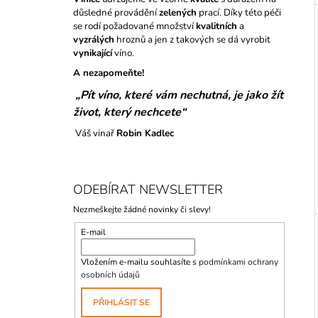
důsledné provádění
zelených
prací. Díky této péči
se rodí požadované množství
kvalitních
a
vyzrálých
hroznů a jen z takových se dá vyrobit
vynikající
víno.
A nezapomeňte!
„Pít víno, které vám nechutná, je jako žít
život, který nechcete“
Váš vinař
Robin Kadlec
P
O
ODEBÍRAT NEWSLETTER
S
Nezmeškejte žádné novinky či slevy!
T
R
E-mail
A
Vložením e-mailu souhlasíte s
podmínkami ochrany
N
osobních údajů
N
PŘIHLÁSIT SE
Í