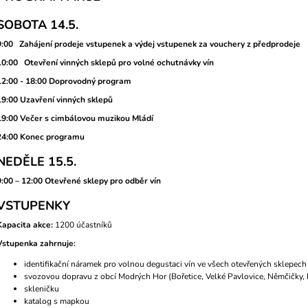
SOBOTA 14.5.
9:00 Zahájení prodeje vstupenek a výdej vstupenek za vouchery z předprodeje
10:00 Otevření vinných sklepů pro volné ochutnávky vín
12:00 - 18:00 Doprovodný program
19:00 Uzavření vinných sklepů
19:00 Večer s cimbálovou muzikou Mládí
24:00 Konec programu
NEDĚLE 15.5.
9:00 – 12:00 Otevřené sklepy pro odběr vín
VSTUPENKY
Kapacita akce:
1200 účastníků
Vstupenka zahrnuje:
identifikační náramek pro volnou degustaci vín ve všech otevřených sklepech
svozovou dopravu z obcí Modrých Hor (Bořetice, Velké Pavlovice, Němčičky, 
skleničku
katalog s mapkou