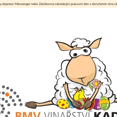
y dopravci Messenger nebo Zásilkovna následující pracovní den s doručením vína zá
CO POTŘEBUJETE NAJÍT?
HLEDAT
DOPORUČUJEME
KARTON "POLOSUCHÝ ZAJÍC"
KARTON "NEAL