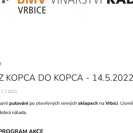
999 Kč
720 Kč
Původně:
1 120 Kč
Původně:
780 K
)
Z KOPCA DO KOPCA - 14.5.202
17.2.2022
Jarní
putování
po otevřených vinných
sklepech
na
Vrbici
. Usměv
dobrá nálada.
PROGRAM AKCE