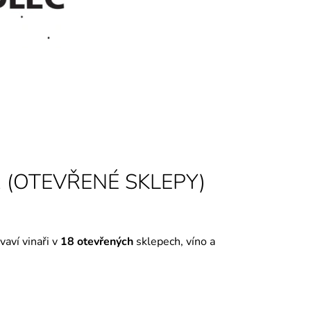
č
2 (OTEVŘENÉ SKLEPY)
aví vinaři v
18 otevřených
sklepech, víno a