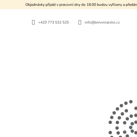
K
Přejít
Objednávky přijaté v pracovní dny do 18:00 budou vyřízeny a předán
na
O
ZPĚT
ZPĚT
obsah
DO
DO
Š
OBCHODU
OBCHODU
+420 773 532 525
info@bmvvinarstvi.cz
Í
K
KARTON "SUCHÝ BERAN"