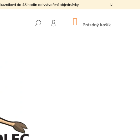
kazníkovi do 48 hodin od vytvoření objednávky.
NÁKUPNÍ
HLEDAT
KOŠÍK
Prázdný košík
PŘIHLÁŠENÍ
Následující
KO KUŘÁTKO"