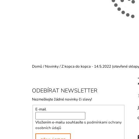
899 Kč
Původně:
980 Kč
Domů
/
Novinky
/
Z kopca do kopca - 14.5.2022 (otevřené sklepy
P
O
S
ODEBÍRAT NEWSLETTER
T
Nezmeškejte žádné novinky či slevy!
R
E-mail
A
N
Vložením e-mailu souhlasíte s
podmínkami ochrany
N
osobních údajů
Í