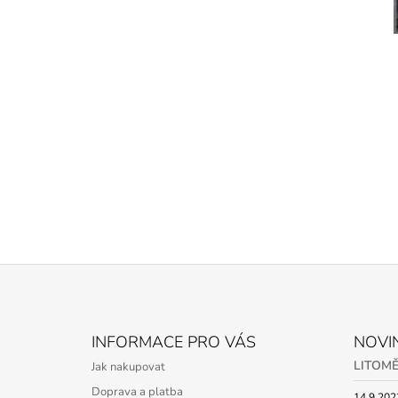
Z
Á
INFORMACE PRO VÁS
NOVI
P
LITOMĚ
Jak nakupovat
A
Doprava a platba
14.9.202