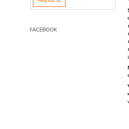
PŘIHLÁSIT SE
P
A
N
E
FACEBOOK
L