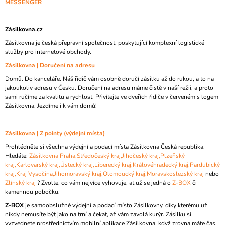
MESSENGER
Zásilkovna.cz
Zásilkovna je česká přepravní společnost, poskytující komplexní logistické
služby pro internetové obchody.
Zásilkovna | Doručení na adresu
Domů. Do kanceláře. Náš řidič vám osobně doručí zásilku až do rukou, a to na
jakoukoliv adresu v Česku. Doručení na adresu máme čistě v naší režii, a proto
sami ručíme za kvalitu a rychlost. Přivítejte ve dveřích řidiče v červeném s logem
Zásilkovna. Jezdíme i k vám domů!
Zásilkovna | Z pointy (výdejní místa)
Prohlédněte si všechna výdejní a podací místa Zásilkovna Česká republika.
Hledáte:
Zásilkovna Praha,
Středočeský kraj,
Jihočeský kraj,
Plzeňský
kraj,
Karlovarský kraj,
Ústecký kraj,
Liberecký kraj,
Královéhradecký kraj,
Pardubický
kraj,
Kraj Vysočina,
Jihomoravský kraj,
Olomoucký kraj,
Moravskoslezský kraj
nebo
Zlínský kraj
? Zvolte, co vám nejvíce vyhovuje, ať už se jedná o
Z-BOX
či
kamennou pobočku.
Z-BOX
je samoobslužné výdejní a podací místo Zásilkovny, díky kterému už
nikdy nemusíte být jako na trní a čekat, až vám zavolá kurýr. Zásilku si
vyzvednete prostřednictvím mobilní aplikace Zásilkovna, když zrovna máte čas,