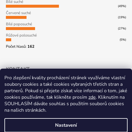
Bílé suché
(49%)
Červené suché
(19%)
Bílé poposuché
(27%)
Růžové polosuché
(5%)
Počet hlasů:
162
KONTAKT
Pro zlepšení kvality procházení stránek využíváme vlastní
+420 773 532 525
soubory cookies a také cookies vybraných třetích stran a
partnerů. Pokud si přejete získat více informací o tom, jaké
info@bmvvinarstvi.cz
cookies používáme, tak klikněte prosím
zde
. Kliknutím na
SOUHLASÍM dáváte souhlas s použitím souborů cookies
na našich stránkách.
Facebook
Instagram
YouTube
Nastavení