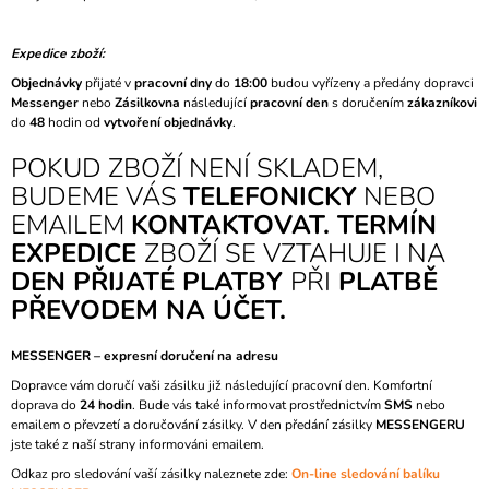
J
E
Expedice zboží:
M
E
Objednávky
přijaté v
pracovní dny
do
18:00
budou vyřízeny a předány dopravci
Messenger
nebo
Zásilkovna
následující
pracovní den
s doručením
zákazníkovi
do
48
hodin od
vytvoření objednávky
.
KARTON
"NEALKO
POKUD ZBOŽÍ NENÍ SKLADEM,
KUŘÁTKO"
BUDEME VÁS
TELEFONICKY
NEBO
720
Kč
EMAILEM
KONTAKTOVAT. TERMÍN
Původně:
EXPEDICE
ZBOŽÍ SE VZTAHUJE I NA
780
Kč
DEN PŘIJATÉ PLATBY
PŘI
PLATBĚ
PŘEVODEM NA ÚČET.
MESSENGER – expresní doručení na adresu
Dopravce vám doručí vaši zásilku již následující pracovní den. Komfortní
doprava do
24 hodin
. Bude vás také informovat prostřednictvím
SMS
nebo
emailem o převzetí a doručování zásilky. V den předání zásilky
MESSENGERU
jste také z naší strany informováni emailem.
Odkaz pro sledování vaší zásilky naleznete zde:
On-line sledování balíku