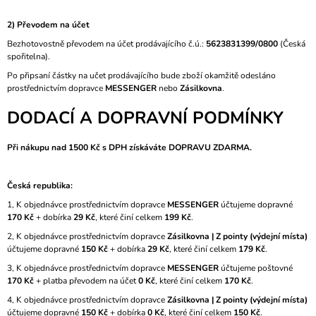
A
2) Převodem na účet
J
Bezhotovostně převodem na účet prodávajícího č.ú.:
5623831399/0800
(Česká
Í
spořitelna).
T
Po připsaní částky na učet prodávajícího bude zboží okamžitě odesláno
?
prostřednictvím dopravce
MESSENGER
nebo
Zásilkovna
.
DODACÍ A DOPRAVNÍ PODMÍNKY
Při nákupu nad 1500 Kč s DPH získáváte DOPRAVU ZDARMA.
HLEDAT
Česká republika:
1, K objednávce prostřednictvím dopravce
MESSENGER
účtujeme dopravné
170 Kč
+ dobírka
29 Kč
, které činí celkem
199 Kč
.
D
O
2, K objednávce prostřednictvím dopravce
Zásilkovna | Z pointy (výdejní místa)
P
účtujeme dopravné
150 Kč
+ dobírka
29 Kč
, které činí celkem
179 Kč
.
O
3, K objednávce prostřednictvím dopravce
MESSENGER
účtujeme poštovné
R
170 Kč
+ platba převodem na účet
0 Kč
, které činí celkem
170 Kč
.
U
Č
4, K objednávce prostřednictvím dopravce
Zásilkovna | Z pointy (výdejní místa)
U
účtujeme dopravné
150 Kč
+ dobírka
0 Kč
, které činí celkem
150 Kč
.