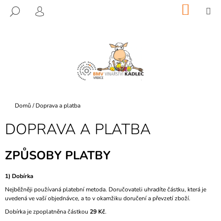
K
Přejít
NÁKU
M
HLEDAT
na
KOŠÍK
O
PŘIHLÁŠENÍ
ZPĚT
ZPĚT
obsah
Š
Í
C
K
O
P
O
T
Domů
/
Doprava a platba
Ř
DOPRAVA A PLATBA
E
B
ZPŮSOBY PLATBY
U
J
1) Dobírka
E
Nejběžněji používaná platební metoda. Doručovateli uhradíte částku, která je
T
uvedená ve vaší objednávce, a to v okamžiku doručení a převzetí zboží.
E
Dobírka je zpoplatněna částkou
29 Kč
.
N