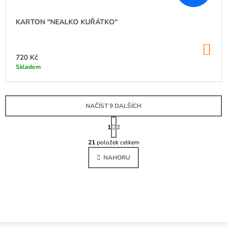
KARTON "NEALKO KUŘÁTKO"
DO
KO
720 Kč
Skladem
NAČÍST 9 DALŠÍCH
S
T
1
2
O
R
Á
21
položek celkem
V
N
L
K
NAHORU
Á
O
D
V
Á
A
N
C
Í
Í
P
R