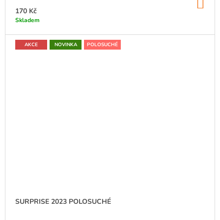
DO
KO
170 Kč
Skladem
AKCE
NOVINKA
POLOSUCHÉ
SURPRISE 2023 POLOSUCHÉ