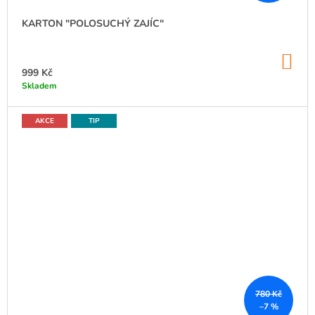
KARTON "POLOSUCHÝ ZAJÍC"
DO
KO
999 Kč
Skladem
AKCE
TIP
780 Kč
–7 %