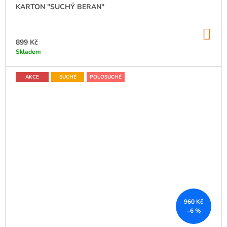
KARTON "SUCHÝ BERAN"
DO
KO
899 Kč
Skladem
AKCE
SUCHÉ
POLOSUCHÉ
960 Kč
–6 %