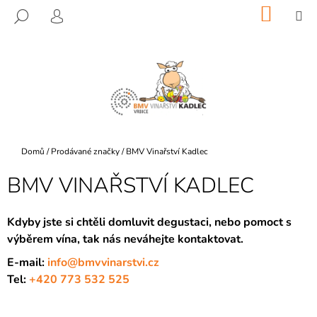
K
Přejít
NÁKU
M
HLEDAT
na
KOŠÍK
O
PŘIHLÁŠENÍ
ZPĚT
ZPĚT
obsah
Š
Í
C
K
O
P
O
T
Domů
/
Prodávané značky
/
BMV Vinařství Kadlec
Ř
BMV VINAŘSTVÍ KADLEC
E
B
U
Kdyby jste si chtěli domluvit degustaci, nebo pomoct s
výběrem vína, tak nás neváhejte kontaktovat.
J
E
E-mail:
info@bmvvinarstvi.cz
T
Tel:
+420 773 532 525
E
N