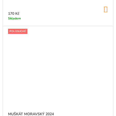
DO
KO
170 Kč
Skladem
POLOSUCHÉ
MUŠKÁT MORAVSKÝ 2024