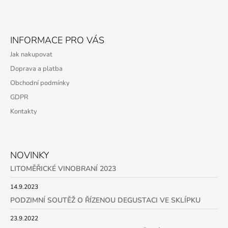
V
K
Z
Y
Á
V
INFORMACE PRO VÁS
Ý
P
P
Jak nakupovat
A
I
Doprava a platba
S
T
U
Obchodní podmínky
Í
GDPR
Kontakty
NOVINKY
LITOMĚŘICKÉ VINOBRANÍ 2023
14.9.2023
PODZIMNÍ SOUTĚŽ O ŘÍZENOU DEGUSTACI VE SKLÍPKU
23.9.2022