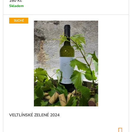
160 Kč
J
Skladem
E
M
E
SUCHÉ
HIBERNAL
2024
SUCHÉ
200
Kč
VELTLÍNSKÉ ZELENÉ 2024
DO