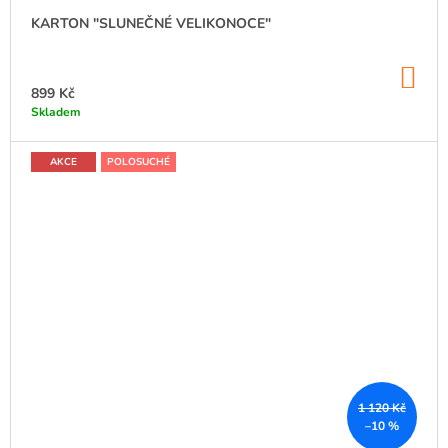
KARTON "SLUNEČNÉ VELIKONOCE"
DO
KO
899 Kč
Skladem
AKCE
POLOSUCHÉ
1 120 Kč
–10 %